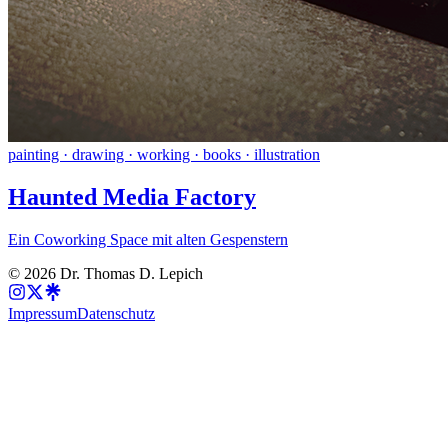
painting · drawing · working · books · illustration
Haunted Media Factory
Ein Coworking Space mit alten Gespenstern
©
2026
Dr. Thomas D. Lepich
Impressum
Datenschutz